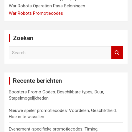
War Robots Operation Pass Beloningen
War Robots Promotiecodes
Zoeken
S
e
a
r
c
Recente berichten
h
Boosters Promo Codes: Beschikbare types, Duur,
Stapelmogelijkheden
Nieuwe speler promotiecodes: Voordelen, Geschiktheid,
Hoe in te wisselen
Evenement-specifieke promotiecodes: Timing,