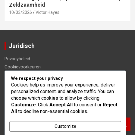
Zeldzaamheid
10/03/2026
Victor Hayes
Juridisch
Privacybeleid
Cookievoorkeuren
Algemene voorwaarden
We respect your privacy
Ons verhaal
Cookies help us improve your experience, deliver
personalized content, and analyze traffic. You can
Neem contact met ons op
choose which cookies to allow by clicking
Customize
. Click
Accept All
to consent or
Reject
Zoeken
All
to decline non-essential cookies.
S
Customize
e
a