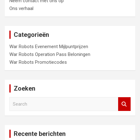
Neem contact met ons op
Ons verhaal
Categorieën
War Robots Evenement Mijlpuntprijzen
War Robots Operation Pass Beloningen
War Robots Promotiecodes
Zoeken
S
e
a
r
c
Recente berichten
h