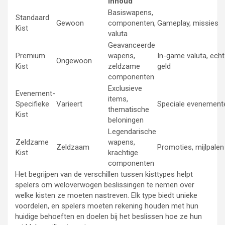
Inhoud
Basiswapens,
Standaard
Gewoon
componenten,
Gameplay, missies
Kist
valuta
Geavanceerde
Premium
wapens,
In-game valuta, echt
Ongewoon
Kist
zeldzame
geld
componenten
Exclusieve
Evenement-
items,
Specifieke
Varieert
Speciale evenement
thematische
Kist
beloningen
Legendarische
Zeldzame
wapens,
Zeldzaam
Promoties, mijlpalen
Kist
krachtige
componenten
Het begrijpen van de verschillen tussen kisttypes helpt
spelers om weloverwogen beslissingen te nemen over
welke kisten ze moeten nastreven. Elk type biedt unieke
voordelen, en spelers moeten rekening houden met hun
huidige behoeften en doelen bij het beslissen hoe ze hun