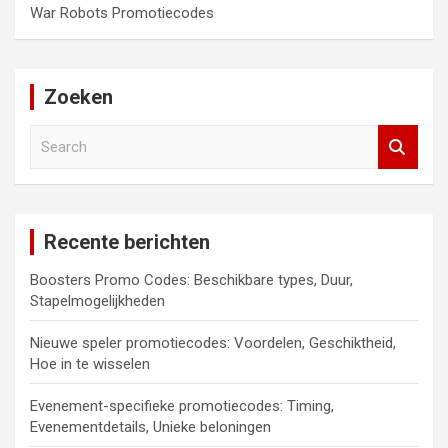
War Robots Promotiecodes
Zoeken
S
e
a
r
c
Recente berichten
h
Boosters Promo Codes: Beschikbare types, Duur,
Stapelmogelijkheden
Nieuwe speler promotiecodes: Voordelen, Geschiktheid,
Hoe in te wisselen
Evenement-specifieke promotiecodes: Timing,
Evenementdetails, Unieke beloningen