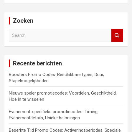
Zoeken
S
e
a
r
c
Recente berichten
h
Boosters Promo Codes: Beschikbare types, Duur,
Stapelmogelijkheden
Nieuwe speler promotiecodes: Voordelen, Geschiktheid,
Hoe in te wisselen
Evenement-specifieke promotiecodes: Timing,
Evenementdetails, Unieke beloningen
Beperkte Tijd Promo Codes: Activeringsperiodes, Speciale