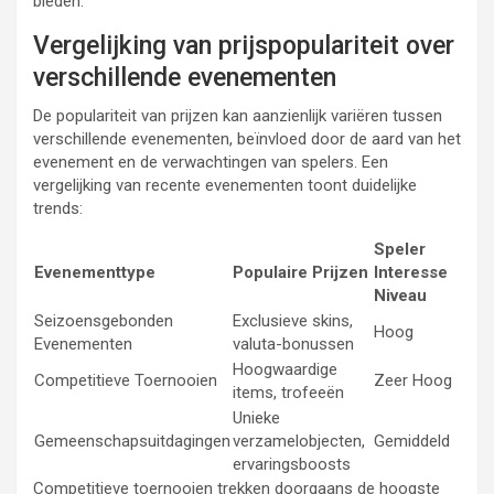
bieden.
Vergelijking van prijspopulariteit over
verschillende evenementen
De populariteit van prijzen kan aanzienlijk variëren tussen
verschillende evenementen, beïnvloed door de aard van het
evenement en de verwachtingen van spelers. Een
vergelijking van recente evenementen toont duidelijke
trends:
Speler
Evenementtype
Populaire Prijzen
Interesse
Niveau
Seizoensgebonden
Exclusieve skins,
Hoog
Evenementen
valuta-bonussen
Hoogwaardige
Competitieve Toernooien
Zeer Hoog
items, trofeeën
Unieke
Gemeenschapsuitdagingen
verzamelobjecten,
Gemiddeld
ervaringsboosts
Competitieve toernooien trekken doorgaans de hoogste