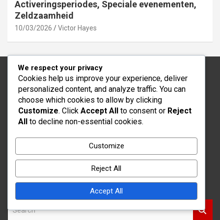
Activeringsperiodes, Speciale evenementen,
Zeldzaamheid
10/03/2026
Victor Hayes
We respect your privacy
Cookies help us improve your experience, deliver
Juridisch
personalized content, and analyze traffic. You can
choose which cookies to allow by clicking
Privacybeleid
Customize
. Click
Accept All
to consent or
Reject
Cookievoorkeuren
All
to decline non-essential cookies.
Algemene voorwaarden
Ons verhaal
Customize
Neem contact met ons op
Reject All
Zoeken
Accept All
S
e