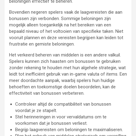
beloningen effectief te beheren.
Bovendien negeren spelers vaak de laagvereisten die aan
bonussen zijn verbonden. Sommige beloningen zijn
mogelijk alleen toegankelijk na het bereiken van een
bepaald niveau of het voltooien van specifieke taken. Niet
vooruit plannen en deze vereisten begrijpen kan leiden tot
frustratie en gemiste beloningen.
Het verkeerd beheren van middelen is een andere valkuil.
Spelers kunnen zich haasten om bonussen te gebruiken
zonder rekening te houden met hun algehele strategie, wat
leidt tot inefficiënt gebruik van in-game valuta of items. Een
meer doordachte aanpak, waarbij spelers hun huidige
behoeften en toekomstige doelen beoordelen, kan de
effectiviteit van bonussen verbeteren.
Controleer altijd de compatibiliteit van bonussen
voordat je ze stapelt.
Stel herinneringen in voor vervaldatums om te
voorkomen dat je bonussen verliest.
Begrijp laagvereisten om beloningen te maximaliseren.
Plan het gebruik van middelen strategisch om verspilling