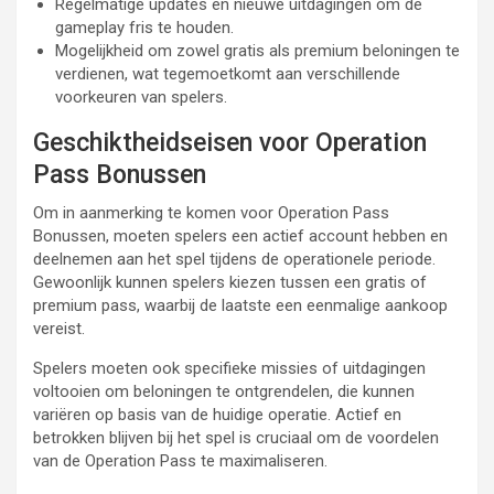
Regelmatige updates en nieuwe uitdagingen om de
gameplay fris te houden.
Mogelijkheid om zowel gratis als premium beloningen te
verdienen, wat tegemoetkomt aan verschillende
voorkeuren van spelers.
Geschiktheidseisen voor Operation
Pass Bonussen
Om in aanmerking te komen voor Operation Pass
Bonussen, moeten spelers een actief account hebben en
deelnemen aan het spel tijdens de operationele periode.
Gewoonlijk kunnen spelers kiezen tussen een gratis of
premium pass, waarbij de laatste een eenmalige aankoop
vereist.
Spelers moeten ook specifieke missies of uitdagingen
voltooien om beloningen te ontgrendelen, die kunnen
variëren op basis van de huidige operatie. Actief en
betrokken blijven bij het spel is cruciaal om de voordelen
van de Operation Pass te maximaliseren.